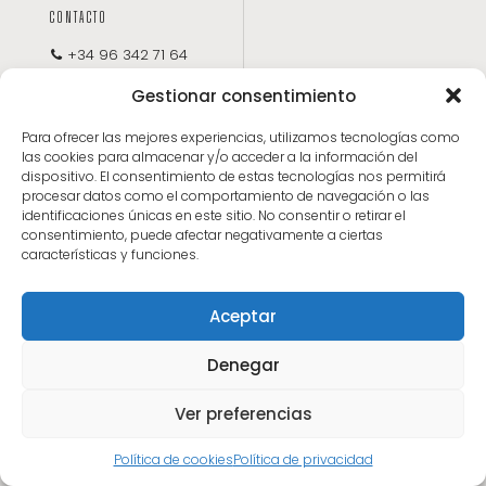
CONTACTO
+34 96 342 71 64
administracion@adolforodriguez.es
Gestionar consentimiento
LOCALIZACIÓN
Para ofrecer las mejores experiencias, utilizamos tecnologías como
las cookies para almacenar y/o acceder a la información del
Adolfo Rodriguez Arquitectos S.L.P.
dispositivo. El consentimiento de estas tecnologías nos permitirá
Conde Salvatierra, 34-8
procesar datos como el comportamiento de navegación o las
46004 Valencia, España
identificaciones únicas en este sitio. No consentir o retirar el
consentimiento, puede afectar negativamente a ciertas
características y funciones.
Aceptar
Denegar
Adolfo Rodriguez Arquitectos S.L.P. © 2024 |
Aviso legal
-
Política de Privacidad
-
Accesibilidad
Ver preferencias
Política de cookies
Política de privacidad